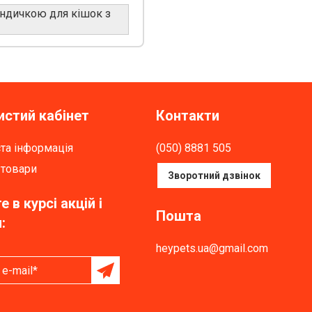
 індичкою для кішок з
стий кабінет
Контакти
та інформація
(050) 8881 505
 товари
Зворотний дзвінок
е в курсі акцій і
Пошта
:
heypets.ua@gmail.com
e-mail*