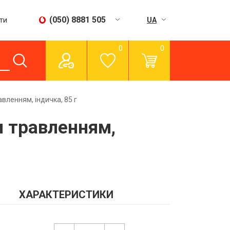
(050) 8881 505
ти
UA
RU
0
0
Пн - Сб:
9:00-15:00
Нд:
вихідний
авленням, індичка, 85 г
м травленням,
ХАРАКТЕРИСТИКИ