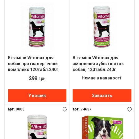
Вітаміни Vitomax для
Вітаміни Vitomax для
собак протиалергічний
зміцнення зубів і кісток
комплекс 120табл.240г
собак, 120табл.240г
299
Немає в наявності
грн
У кошик
Заказать
арт.
0808
арт.
74637