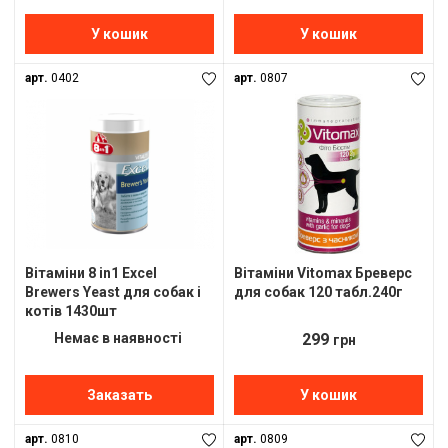
У кошик
У кошик
арт.
0402
арт.
0807
Вітаміни 8 in1 Excel
Вітаміни Vitomax Бреверс
Brewers Yeast для собак і
для собак 120 табл.240г
котів 1430шт
Немає в наявності
299
грн
Заказать
У кошик
арт.
0810
арт.
0809