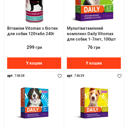
Вітаміни Vitomax з біотин
Мультіватамінний
для собак 120табл.240г
комплекс Daily Vitomax
для собак 1-7лет, 100шт
299
76
грн
грн
У кошик
У кошик
арт.
74638
арт.
74639