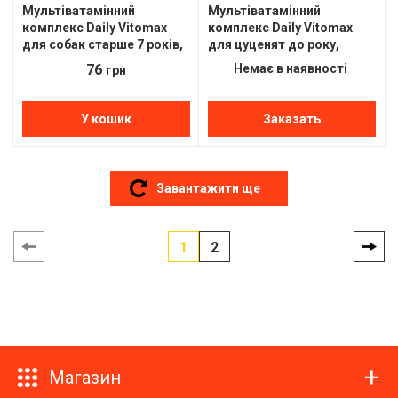
Мультіватамінний
Мультіватамінний
комплекс Daily Vitomax
комплекс Daily Vitomax
для собак старше 7 років,
для цуценят до року,
100шт
100шт
76
Немає в наявності
грн
У кошик
Заказать
Завантажити ще
1
2
Магазин