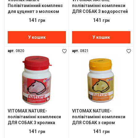
Полівітамінний комплекс
полівітамінні комплекси
для цуценят з молоком
ДЛЯ СОБАК З водоростей
100шт.50г
100шт.50г
141
141
грн
грн
У кошик
У кошик
арт.
0820
арт.
0821
VITOMAX NATURE-
VITOMAX NATURE-
полівітамінні комплекси
полівітамінні комплекси
ДЛЯ СОБАК З кролика
ДЛЯ СОБАК з сиром
100шт.50г
100шт.50г
141
141
грн
грн