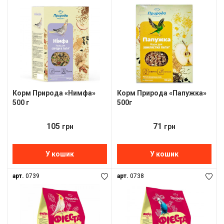
Корм Природа «Нимфа»
Корм Природа «Папужка»
500 г
500г
105
71
грн
грн
У кошик
У кошик
арт.
0739
арт.
0738