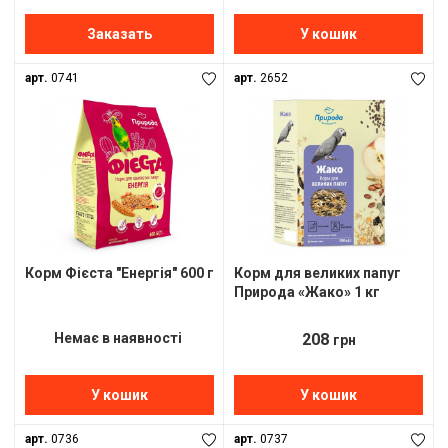
Заказать
У кошик
арт.
0741
арт.
2652
Корм Фієста "Енергія" 600 г
Корм для великих папуг
Природа «Жако» 1 кг
Немає в наявності
208
грн
У кошик
У кошик
арт.
0736
арт.
0737