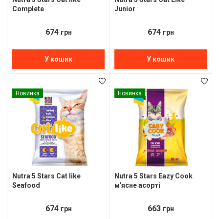
Complete
Junior
674
674
грн
грн
У кошик
У кошик
Новинка
Новинка
Nutra 5 Stars Cat like
Nutra 5 Stars Eazy Cook
Seafood
м'ясне асорті
674
663
грн
грн