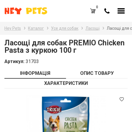
0
UA
RU
Hey Pets
Каталог
Усе для собак
Ласощі
Ласощі для с
Каталог товарів
Наз
Ласощі для собак PREMIO Chicken
Pasta з куркою 100 г
Усе
Вхід /
Реєстрація
Артикул:
31703
Усе
Обране (
0
)
ІНФОРМАЦІЯ
ОПИС ТОВАРУ
Гри
Акції
ХАРАКТЕРИСТИКИ
Пта
Головна
Акв
Акції
Оплата і доставка
Контакти