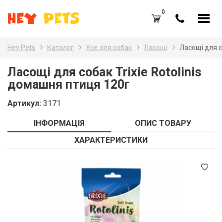
0
UA
RU
Hey Pets
Каталог
Усе для собак
Ласощі
Ласощі для с
Каталог товарів
Наз
Ласощі для собак Trixie Rotolinis
домашня птиця 120г
Усе
Вхід /
Реєстрація
Артикул:
3171
Усе
Обране (
0
)
ІНФОРМАЦІЯ
ОПИС ТОВАРУ
Гри
Акції
ХАРАКТЕРИСТИКИ
Пта
Головна
Акв
Акції
Оплата і доставка
Контакти