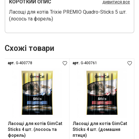
КОРОТКИЙ ОПИС
дивитися все
Ласощі для котів Trixie PREMIO Quadro-Sticks 5 шт.
(лосось та форель)
Схожі товари
арт.
G-400778
арт.
G-400761
Ласощі для котів GimCat
Ласощі для котів GimCat
Sticks 4 шт. (лосось та
Sticks 4 шт. (домашня
форель)
птиця)