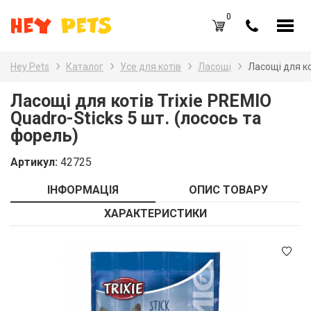
0
UA
RU
Hey Pets
Каталог
Усе для котів
Ласощі
Ласощі для ко
Каталог товарів
Наз
Ласощі для котів Trixie PREMIO
Quadro-Sticks 5 шт. (лосось та
Усе
Вхід /
Реєстрація
форель)
Усе
Обране (
0
)
Артикул:
42725
Гри
Акції
ІНФОРМАЦІЯ
ОПИС ТОВАРУ
Пта
Головна
ХАРАКТЕРИСТИКИ
Акв
Акції
Оплата і доставка
Контакти