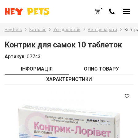
0
UA
RU
Hey Pets
Каталог
Усе для котів
Ветпрепарати
Контри
Каталог товарів
Наз
Контрик для самок 10 таблеток
Усе
Вхід /
Реєстрація
Артикул:
07743
Усе
Обране (
0
)
ІНФОРМАЦІЯ
ОПИС ТОВАРУ
Гри
Акції
ХАРАКТЕРИСТИКИ
Пта
Головна
Акв
Акції
Оплата і доставка
Контакти