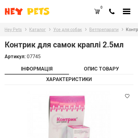
0
UA
RU
Hey Pets
Каталог
Усе для собак
Ветпрепарати
Контр
Каталог товарів
Наз
Контрик для самок краплі 2.5мл
Усе
Вхід /
Реєстрація
Артикул:
07745
Усе
Обране (
0
)
ІНФОРМАЦІЯ
ОПИС ТОВАРУ
Гри
Акції
ХАРАКТЕРИСТИКИ
Пта
Головна
Акв
Акції
Оплата і доставка
Контакти