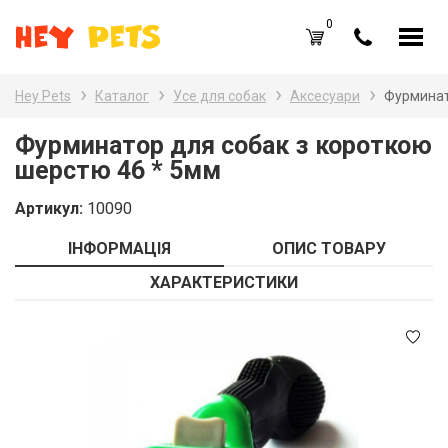
0
UA
RU
Hey Pets
Каталог
Усе для собак
Аксесуари
Фурминат
Каталог товарів
Наз
Фурминатор для собак з короткою
шерстю 46 * 5мм
Усе
Вхід /
Реєстрація
Артикул:
10090
Усе
Обране (
0
)
ІНФОРМАЦІЯ
ОПИС ТОВАРУ
Гри
Акції
ХАРАКТЕРИСТИКИ
Пта
Головна
Акв
Акції
Оплата і доставка
Контакти