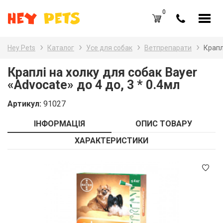
0
UA
RU
Hey Pets
Каталог
Усе для собак
Ветпрепарати
Крапл
Каталог товарів
Наз
Краплі на холку для собак Bayer
«Advocate» до 4 до, 3 * 0.4мл
Усе
Вхід /
Реєстрація
Артикул:
91027
Усе
Обране (
0
)
ІНФОРМАЦІЯ
ОПИС ТОВАРУ
Гри
Акції
ХАРАКТЕРИСТИКИ
Пта
Головна
Акв
Акції
Оплата і доставка
Контакти