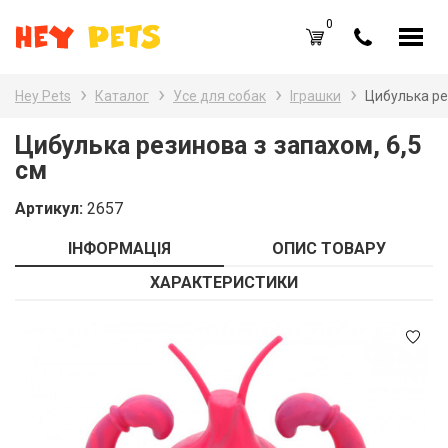
0
UA
RU
Hey Pets
Каталог
Усе для собак
Іграшки
Цибулька ре
Каталог товарів
Наз
Цибулька резинова з запахом, 6,5
см
Усе
Вхід /
Реєстрація
Артикул:
2657
Усе
Обране (
0
)
ІНФОРМАЦІЯ
ОПИС ТОВАРУ
Гри
Акції
ХАРАКТЕРИСТИКИ
Пта
Головна
Акв
Акції
Оплата і доставка
Контакти