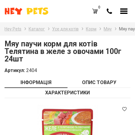
0
UA
RU
Hey Pets
Каталог
Усе для котів
Корм
Мяу
Мяу пау
Каталог товарів
Наз
Мяу паучи корм для котів
Телятина в желе з овочами 100г
Усе
Вхід /
Реєстрація
24шт
Усе
Обране (
0
)
Артикул:
2404
Гри
Акції
ІНФОРМАЦІЯ
ОПИС ТОВАРУ
Пта
Головна
ХАРАКТЕРИСТИКИ
Акв
Акції
Оплата і доставка
Контакти