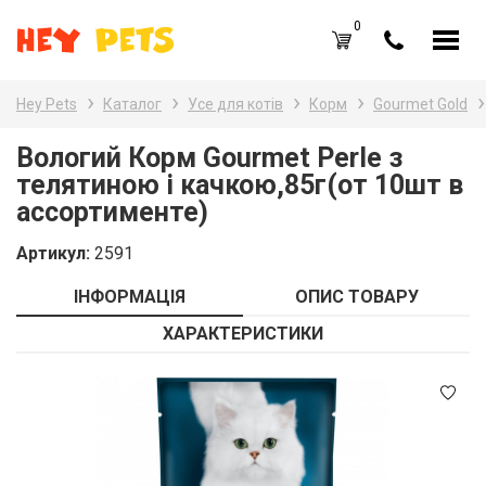
0
UA
RU
Hey Pets
Каталог
Усе для котів
Корм
Gourmet Gold
Каталог товарів
Наз
Вологий Корм Gourmet Perle з
телятиною і качкою,85г(от 10шт в
Усе
Вхід /
Реєстрація
ассортименте)
Усе
Обране (
0
)
Артикул:
2591
Гри
Акції
ІНФОРМАЦІЯ
ОПИС ТОВАРУ
Пта
Головна
ХАРАКТЕРИСТИКИ
Акв
Акції
Оплата і доставка
Контакти