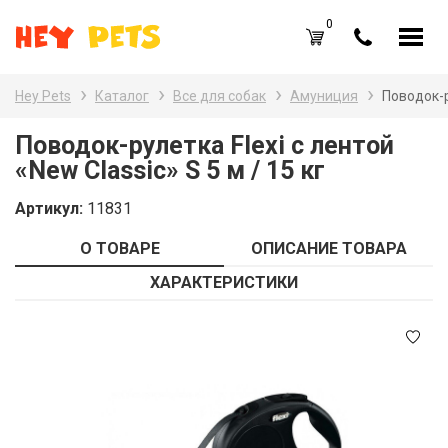
0
RU
UA
Hey Pets
Каталог
Все для собак
Амуниция
Поводок-ру
Каталог товаров
Наз
Поводок-рулетка Flexi с лентой
«New Classic» S 5 м / 15 кг
Все
Вход /
Регистрация
Артикул:
11831
Все
Избранное (
0
)
О ТОВАРЕ
ОПИСАНИЕ ТОВАРА
Гры
Акции
ХАРАКТЕРИСТИКИ
Пт
Главная
Акв
Акции
Оплата и доставка
Контакты