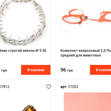
ник строгий никель № 5 65
Комплект капроновый 2,0 Л
средний для животных
5
96
В корзину
В корзи
грн
грн
07812
арт.
57203