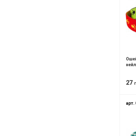
Ошей
нейл
27
арт.