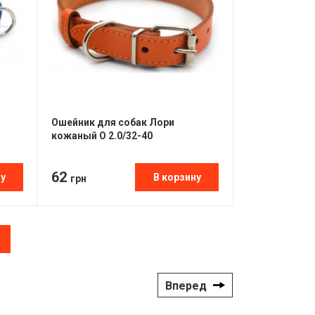
Ошейник для собак Лори
кожаный О 2.0/32-40
62
ну
В корзину
грн
Вперед