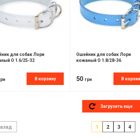
ник для собак Лори
Ошейник для собак Лори
ный О 1.6/25-32
кожаный О 1.8/28-36
50
В корзину
В корзи
грн
грн
Загрузить еще
азад
1
2
3
4