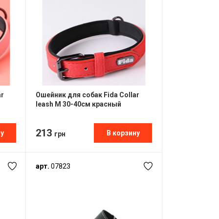
ar
Ошейник для собак Fida Collar
leash М 30-40см красный
213
ну
В корзину
грн
арт.
07823