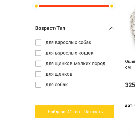
STARDEYL
Ветпрепараты
STARDAYL
Игрушки
Кормушки
Лакомства
Компрессоры
Все разделы
Все разделы
Все разделы
Все разделы
Все разделы
Все разделы
Все разделы
Возраст/Тип
для взрослых собак
для взрослых кошек
Ошей
для щенков мелких пород
см
для щенков
32
для собак
арт.
Найдено: 41 тов.
Показать