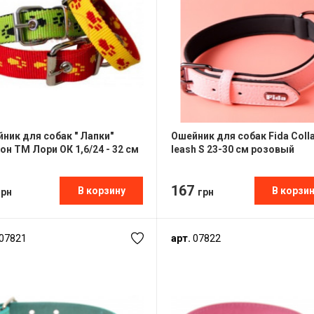
ник для собак " Лапки"
Ошейник для собак Fida Coll
он ТМ Лори ОК 1,6/24 - 32 см
leash S 23-30 см розовый
167
В корзину
В корзи
грн
грн
07821
арт.
07822