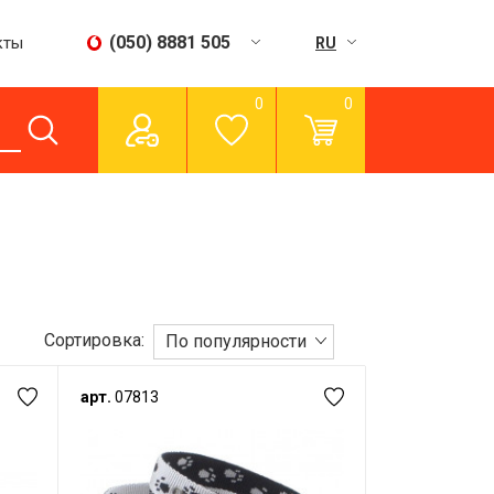
(050) 8881 505
кты
RU
UA
0
0
Пн - Сб:
09:00 - 15:00
Вс:
вихідний
Сортировка:
По популярности
арт.
07813