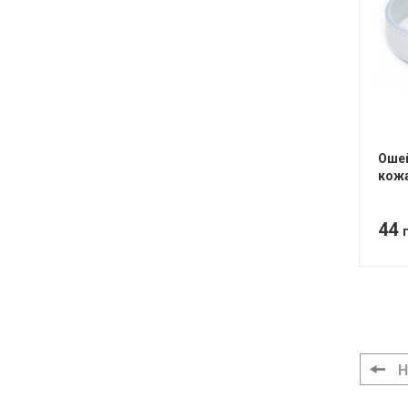
Ошей
кожа
44
Н