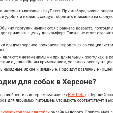
 в интернет-магазине «HeyPets». При выборе, важно опир
й удобный вариант, следует обратить внимание на следу
 Обычно прогулки начинаются с раннего возраста, поэтому 
будет причинять щенку дискомфорт. Также, не стоит отдав
и следует заранее проконсультироваться со специалисто
ры.
являются незаменимыми при длительных прогулках, в разл
ствии с дальнейшим применением, условиях эксплуатации
 нарядные, яркие и изящные. Подойдут различные «ошей
одки для собак в Херсоне?
приобрести в интернет-магазине «
Hey Pets
». Широкий ас
ров для любимых питомцев. Стоимость соответствует выс
заказать товары для собак
онлайн недорого. Оперативная д