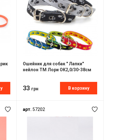
орик
Ошейник для собак " Лапки"
нейлон ТМ Лори ОК2,0/30-38см
33
ну
В корзину
грн
арт.
57202