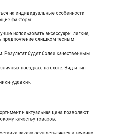
аться на индивидуальные особенности
ющие факторы:
лучше использовать аксессуары легкие,
ать предпочтение слишком тесным
м. Результат будет более качественным
ичных поездках, на охоте. Вид и тип
.
ники-удавки».
сортимент и актуальная цена позволяют
окому качеству товаров.
оставка заказа осуществляется в течение