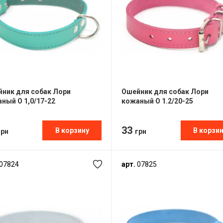
ник для собак Лори
Ошейник для собак Лори
ный О 1,0/17-22
кожаный О 1.2/20-25
33
В корзину
В корзи
грн
грн
07824
арт.
07825