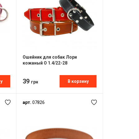
Ошейник для собак Лори
кожаный О 1.4/22-28
39
ну
В корзину
грн
арт.
07826