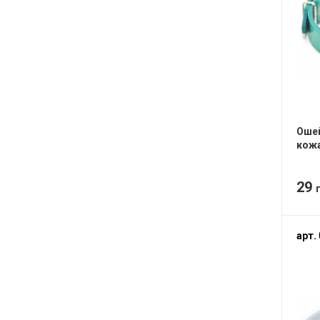
Ошей
кожа
29
арт.