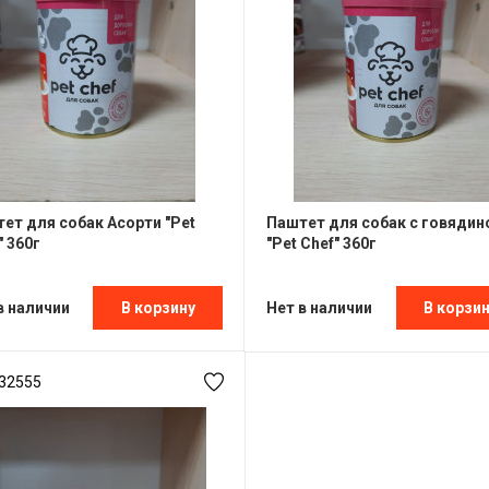
ет для собак Асорти "Pet
Паштет для собак с говядин
" 360г
"Pet Chef" 360г
в наличии
Нет в наличии
В корзину
В корзи
32555