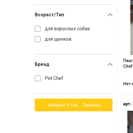
STARDEYL
Ветпрепараты
STARDAYL
Игрушки
Кормушки
Лакомства
Компрессоры
Возраст/Тип
Все разделы
Все разделы
Все разделы
Все разделы
Все разделы
Все разделы
Все разделы
для взрослых собак
для щенков
Пашт
Бренд
Chef
Pet Chef
Нет 
арт.
Найдено: 4 тов.
Показать