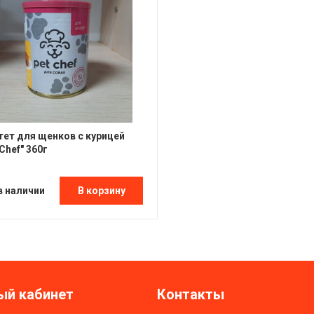
ет для щенков с курицей
 Chef" 360г
в наличии
В корзину
ый кабинет
Контакты