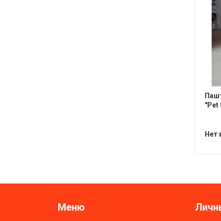
Пашт
"Pet
Нет 
Меню
Личн