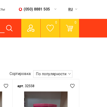
(050) 8881 505
кты
RU
UA
0
0
Пн - Сб:
09:00 - 15:00
Вс:
вихідний
Сортировка:
По популярности
арт.
32558