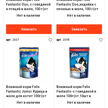
Fantastic Duo, с говядиной
Fantastic Duo,индейка с
и птицей в желе, 100 г(от
печенью в желе, 100 г(от
10шт в ассортименте)
10шт в ассортименте)
Нет в наличии
Нет в наличии
Заказать
Заказать
арт.
2607
арт.
2598
Влажный корм Felix
Влажный корм Felix
Fantastic Junior Курица в
Fantastic-с говядиной в
желе для котят 100г(от
желе 100г(от 10шт в
10шт в ассортименте)
ассортименте)
Нет в наличии
Нет в наличии