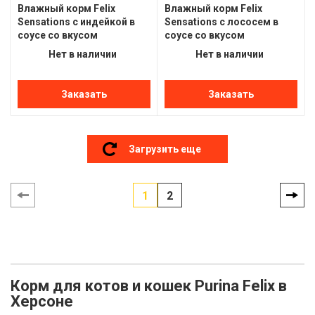
Влажный корм Felix
Влажный корм Felix
Sensations с индейкой в
Sensations с лососем в
соусе со вкусом
соусе со вкусом
бекона,85г(от 10шт в
креветок,85г(от 10шт в
Нет в наличии
Нет в наличии
ассортименте)
ассортименте)
Заказать
Заказать
Загрузить еще
1
2
Корм для котов и кошек Purina Felix в
Херсоне