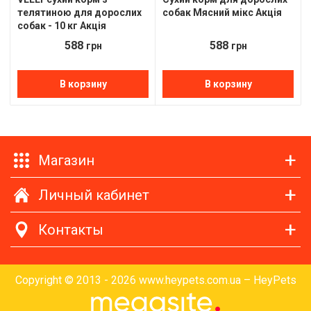
телятиною для дорослих
собак Мясний мікс Акція
собак - 10 кг Акція
588
588
грн
грн
В корзину
В корзину
Магазин
Личный кабинет
Контакты
Copyright © 2013 - 2026 www.heypets.com.ua – HeyPets