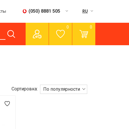
(050) 8881 505
кты
RU
UA
0
0
Пн - Сб:
09:00 - 15:00
Вс:
вихідний
Сортировка:
По популярности