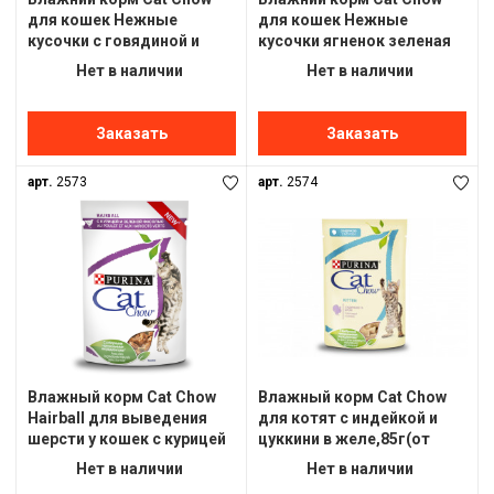
для кошек Нежные
для кошек Нежные
кусочки с говядиной и
кусочки ягненок зеленая
баклажанами в
фасоль в желе,85г(от
Нет в наличии
Нет в наличии
желе,85г(от 10шт)
10шт)
Заказать
Заказать
арт.
2573
арт.
2574
Влажный корм Cat Chow
Влажный корм Cat Chow
Hairball для выведения
для котят с индейкой и
шерсти у кошек с курицей
цуккини в желе,85г(от
и зеленой фасолью в
10шт)
Нет в наличии
Нет в наличии
желе85г(от 10шт)