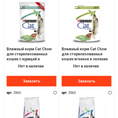
Влажный корм Cat Chow
Влажный корм Cat Chow
для стерилизованных
для стерилизованных
кошек с курицей и
кошек ягненок и зеленая
баклажанами в желе, 85
фасоль в желе, 85 г(от
Нет в наличии
Нет в наличии
г(от 10шт)
10шт)
Заказать
Заказать
арт.
2563
арт.
2562