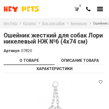
0
RU
UA
Hey Pets
Каталог
Все для собак
Амуниция
Ошейник 
Каталог товаров
Наз
Ошейник жесткий для собак Лори
никелевый НЖ №6 (4x74 см)
Все
Вход /
Регистрация
Артикул:
07820
Все
Избранное (
0
)
О ТОВАРЕ
ОПИСАНИЕ ТОВАРА
Гры
Акции
ХАРАКТЕРИСТИКИ
Пт
Главная
Акв
Акции
Оплата и доставка
Контакты