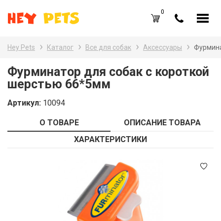
0
RU
UA
Hey Pets
Каталог
Все для собак
Аксессуары
Фурмина
Каталог товаров
Наз
Фурминатор для собак с короткой
шерстью 66*5мм
Все
Вход /
Регистрация
Артикул:
10094
Все
Избранное (
0
)
О ТОВАРЕ
ОПИСАНИЕ ТОВАРА
Гры
Акции
ХАРАКТЕРИСТИКИ
Пт
Главная
Акв
Акции
Оплата и доставка
Контакты