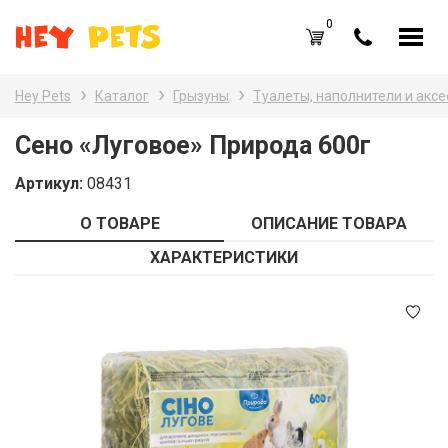
0
RU
UA
Hey Pets
Каталог
Грызуны
Туалеты, наполнители и акс
Каталог товаров
Наз
Сено «Луговое» Природа 600г
Все
Вход /
Регистрация
Артикул:
08431
Все
Избранное (
0
)
О ТОВАРЕ
ОПИСАНИЕ ТОВАРА
Гры
Акции
ХАРАКТЕРИСТИКИ
Пт
Главная
Акв
Акции
Оплата и доставка
Контакты