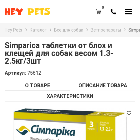
0
RU
UA
Hey Pets
Каталог
Все для собак
Ветпрепараты
Simpa
Каталог товаров
Наз
Simparica таблетки от блох и
клещей для собак весом 1.3-
Все
Вход /
Регистрация
2.5кг/3шт
Все
Избранное (
0
)
Артикул:
75612
Гры
Акции
О ТОВАРЕ
ОПИСАНИЕ ТОВАРА
Пт
Главная
ХАРАКТЕРИСТИКИ
Акв
Акции
Оплата и доставка
Контакты