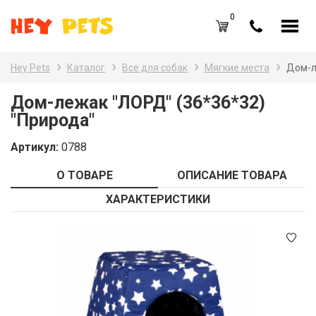
0
RU
UA
Hey Pets
Каталог
Все для собак
Мягкие места
Дом-л
Каталог товаров
Наз
Дом-лежак "ЛОРД" (36*36*32)
"Природа"
Все
Вход /
Регистрация
Артикул:
0788
Все
Избранное (
0
)
О ТОВАРЕ
ОПИСАНИЕ ТОВАРА
Гры
Акции
ХАРАКТЕРИСТИКИ
Пт
Главная
Акв
Акции
Оплата и доставка
Контакты