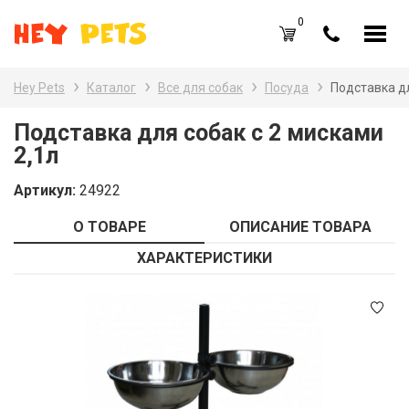
0
RU
UA
Hey Pets
Каталог
Все для собак
Посуда
Подставка дл
Каталог товаров
Наз
Подставка для собак с 2 мисками
2,1л
Все
Вход /
Регистрация
Артикул:
24922
Все
Избранное (
0
)
О ТОВАРЕ
ОПИСАНИЕ ТОВАРА
Гры
Акции
ХАРАКТЕРИСТИКИ
Пт
Главная
Акв
Акции
Оплата и доставка
Контакты